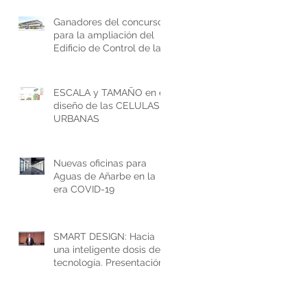
Ganadores del concurso
para la ampliación del
Edificio de Control de la
ETAP de Aguas del
Añarbe
ESCALA y TAMAÑO en el
diseño de las CELULAS
URBANAS
Nuevas oficinas para
Aguas de Añarbe en la
era COVID-19
SMART DESIGN: Hacia
una inteligente dosis de
tecnología. Presentación
en el Parque Tecnológico
de Donostia-San
Sebastián.