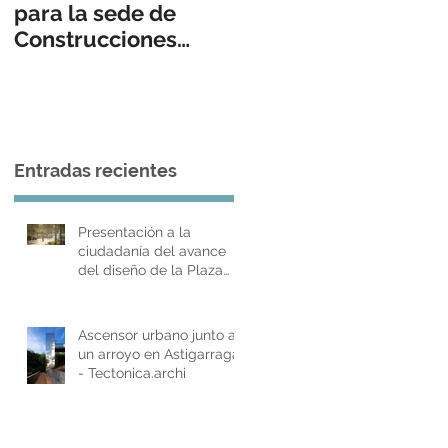
para la sede de
Construcciones
SUKIA Eraikuntzak
por BARRU
Arkitektura
Entradas recientes
Presentación a la
ciudadanía del avance
del diseño de la Plaza
Zaragoza de Donostia-
San Sebastián.
Ascensor urbano junto a
un arroyo en Astigarraga
- Tectonica.archi