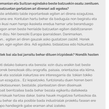
emanian eta Suitzan egindako beste batzuekin osatu zenituen. 
batzuetan gertatzen ari direnari adi egotea?
te arkitekto talde inportanteak egiten ari direna ezagutzea, 
utena ere. Kontutan hartu behar da badugula non begiratu eta 
an ikusi nuen hango ikasketa eredua hamar urte beranduago 
 egon arren beste herrialde batzuetan egiten dabiltzanaren 
n dizu. Niri bereziki Europa iparraldean, Danimarkan, 
... egiten ari diren gauzak asko gustatzen zaizkit. Horiek 
an, egin egiten dira. Adi egoteko, bidaiatzea edo hizkuntzak 
tek bai ala bai jarraitu behar dituen irizpideak? Nondik hasten 
 delako bakarra eta berezia: ezin duzu eraikin bat beste 
orrek berezkoak ditu orografia, paisaia, orientazioa eta klima, 
k eta sozialak irakurtzea ere interesgarria da: tokian tokiko 
un ezagutza... Ez kopiatzeko, funtzionatu duen horren berri 
okotasunean, bestalde, planteatzen diren diseinuak 
bait berritzailea bada behar bezala egikaritu daitekeela 
rriskuak hartzea dakar, baina hauek mugatzea funtsezkoa da. 
 behar da eta posible bada industrialak proiektu fasean ere 
topo handiegirik gabe eraman ahal izateko. 