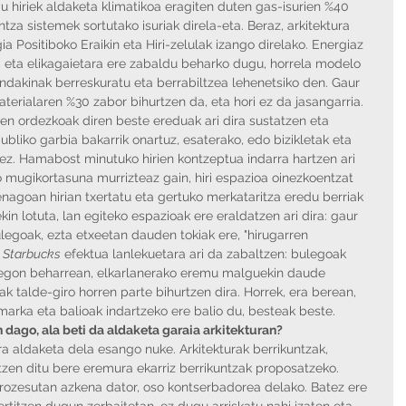
u hiriek aldaketa klimatikoa eragiten duten gas-isurien %40 
za sistemek sortutako isuriak direla-eta. Beraz, arkitektura 
a Positiboko Eraikin eta Hiri-zelulak izango direlako. Energiaz 
 eta elikagaietara ere zabaldu beharko dugu, horrela modelo 
ondakinak berreskuratu eta berrabiltzea lehenetsiko den. Gaur 
rialaren %30 zabor bihurtzen da, eta hori ez da jasangarria. 
en ordezkoak diren beste ereduak ari dira sustatzen eta 
ubliko garbia bakarrik onartuz, esaterako, edo bizikletak eta 
ez. Hamabost minutuko hirien kontzeptua indarra hartzen ari 
 mugikortasuna murrizteaz gain, hiri espazioa oinezkoentzat 
nagoan hirian txertatu eta gertuko merkataritza eredu berriak 
in lotuta, lan egiteko espazioak ere eraldatzen ari dira: gaur 
legoak, ezta etxeetan dauden tokiak ere, "hirugarren 
 
Starbucks
 efektua lanlekuetara ari da zabaltzen: bulegoak 
a egon beharrean, elkarlanerako eremu malguekin daude 
ak talde-giro horren parte bihurtzen dira. Horrek, era berean, 
marka eta balioak indartzeko ere balio du, besteak beste.
 dago, ala beti da aldaketa garaia arkitekturan?
ra aldaketa dela esango nuke. Arkitekturak berrikuntzak, 
otzen ditu bere eremura ekarriz berrikuntzak proposatzeko. 
prozesutan azkena dator, oso kontserbadorea delako. Batez ere 
ertitzen dugun zerbaitetan, ez dugu arriskatu nahi izaten eta 