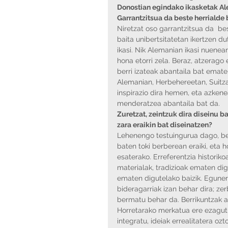
Donostian egindako ikasketak Al
Garrantzitsua da beste herrialde 
Niretzat oso garrantzitsua da  bes
baita unibertsitatetan ikertzen d
ikasi. Nik Alemanian ikasi nuene
hona etorri zela. Beraz, atzerago
berri izateak abantaila bat emate
Alemanian, Herbehereetan, Suitzan
inspirazio dira hemen, eta azkene
menderatzea abantaila bat da. 
Zuretzat, zeintzuk dira diseinu ba
zara eraikin bat diseinatzen?
Lehenengo testuingurua dago, beti
baten toki berberean eraiki, eta h
esaterako. Erreferentzia historikoa
materialak, tradizioak ematen dig
ematen digutelako baizik. Eguner
bideragarriak izan behar dira; zer
bermatu behar da. Berrikuntzak a
Horretarako merkatua ere ezagutu
integratu, ideiak errealitatera oz