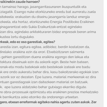
eraikinekin zaude harroen?
tamainaz harago, jasangarritasunaren ikuspuntutik eta 
tziagatik. Esango nuke etorkizuneko eredu bat aurreratu zuela 
daitekeela: erakusten du diseinu jasangarria landuz energia 
ezkeela, eta hortaz, etorkizuneko Energia Positiboko Eraikinen 
ginagarentzat edo Sukia Eraikuntzak-entzat egindako 
 izan dira, egindako arkitekturaren bidez enpresek beren arima 
ikustea lortu dugulako. 
rkeak, edo ez oso garestiak, egitea?
restia izan, egitura egitea, adibidez, berdin kostatzen da, 
relako: eraikina ezin da erori. Etxebizitzaren salmenta 
a gehien garestitzen duena eraikina egongo den lekua eta 
kitektura diseinuak ezin du askorik egin. Beste hein batean, 
resnak-eta modu batekoak edo bestekoak izateak ere badu 
ak ere ondo aukeratu behar dira, kasu bakoitzerako egokiak izan 
azorik sor ez dezaten. Epe luzera, material merkeenak ez dira 
tuan garestiagoak izan daitezkeen material on batzuek, 
,  epe luzera aldatzeko behar gutxiago ekarriko digute. 
 ere obra-prozesuak optimizatu eta eraikinen prezioa merkatzeko 
rtik berrikuntza asko etorriko da ondorengo urteetan.
gero, etxean erreformak egiteko nahia agertu zuten askok. Zer 