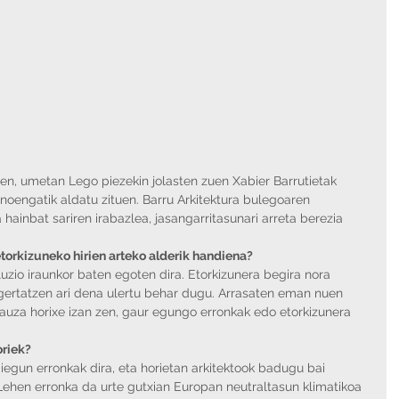
en, umetan Lego piezekin jolasten zuen Xabier Barrutietak 
noengatik aldatu zituen. Barru Arkitektura bulegoaren 
hainbat sariren irabazlea, jasangarritasunari arreta berezia 
torkizuneko hirien arteko alderik handiena?
luzio iraunkor baten egoten dira. Etorkizunera begira nora 
gertatzen ari dena ulertu behar dugu. Arrasaten eman nuen 
auza horixe izan zen, gaur egungo erronkak edo etorkizunera 
oriek?
iegun erronkak dira, eta horietan arkitektook badugu bai 
 Lehen erronka da urte gutxian Europan neutraltasun klimatikoa 