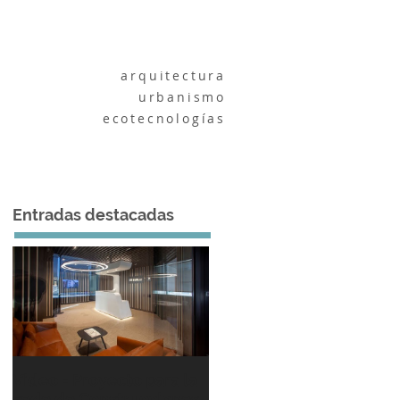
Contacto
arquitectura
urbanismo
ecotecnologías
Entradas destacadas
Video - Proyecto para la
sede de Construcciones