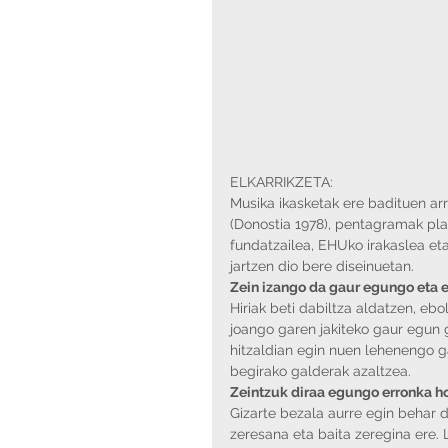
ELKARRIKZETA:
Musika ikasketak ere badituen arr
(Donostia 1978), pentagramak pla
fundatzailea, EHUko irakaslea eta 
jartzen dio bere diseinuetan. 
Zein izango da gaur egungo eta e
Hiriak beti dabiltza aldatzen, ebo
joango garen jakiteko gaur egun 
hitzaldian egin nuen lehenengo g
begirako galderak azaltzea.
Zeintzuk diraa egungo erronka h
Gizarte bezala aurre egin behar d
zeresana eta baita zeregina ere.