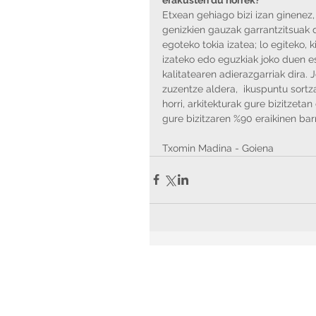
Etxean gehiago bizi izan ginenez
genizkien gauzak garrantzitsuak d
egoteko tokia izatea; lo egiteko, 
izateko edo eguzkiak joko duen es
kalitatearen adierazgarriak dira. 
zuzentze aldera,  ikuspuntu sortza
horri, arkitekturak gure bizitzet
gure bizitzaren %90 eraikinen ba
Txomin Madina - Goiena