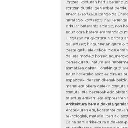
lortzea; kontutan hartu behar dug
sortzen dutela, gehienbat berokunt
energia-sortzaile izango da Energi
haratago, kontzeptu hau lehengai
zirkular baterantz abiatuz, non h
egun obra batera eramandako mate
Hirigitzan mugikortasun pribatuar
gailentzen; hiriguneetan garraio p
beste gailu elektrikoei bide eman
da, eta modelo horrek, eguneroko
berreskuratu, natura era nabarme
asmatzea dakar. Honekin guztiarek
egun horietako asko ez dira ez bu
espazioak" deitzen direnak baizik.
mahai eta bilera gelekin osatut
osatuta, eta bezeroak edo bisitari
talentua erakarri eta enpresaren 
Arkitektura bera aldaketa garaian
Arkitekturan ere, konstante bakar
teknologiak, material berriak jas
Baina sarri arkitektura aldaketa-
etxebizitzetan: hainbeste diru inb