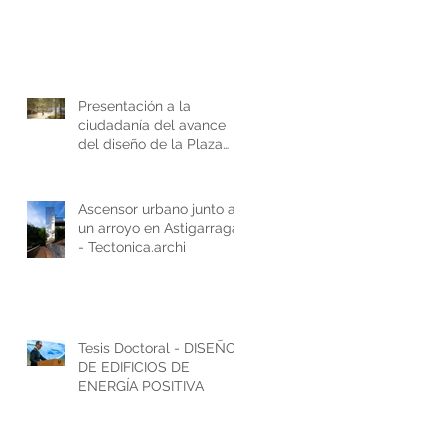
Presentación a la
ciudadanía del avance
del diseño de la Plaza
Zaragoza de Donostia-
San Sebastián.
Ascensor urbano junto a
un arroyo en Astigarraga
- Tectonica.archi
Tesis Doctoral - DISEÑO
DE EDIFICIOS DE
ENERGÍA POSITIVA