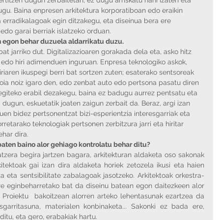
u. Baina enpresen arkitektura korporatiboan edo eraikin 
a erradikalagoak egin ditzakegu, eta diseinua bera ere 
edo garai berriak islatzeko orduan. 
 egon behar duzuela aldarrikatu duzu.
bat jarriko dut. Digitalizazioaren gorakada dela eta, asko hitz 
 edo hiri adimenduen inguruan. Enpresa teknologiko askok, 
iriaren ikuspegi berri bat sortzen zuten; esaterako sentsoreak 
oia noiz igaro den, edo zenbat auto edo pertsona pasatu diren 
 egiteko erabil dezakegu, baina ez badugu aurrez pentsatu eta 
 dugun, eskuetatik joaten zaigun zerbait da. Beraz, argi izan 
en bidez pertsonentzat bizi-esperientzia interesgarriak eta 
rretarako teknologiak pertsonen zerbitzura jarri eta hiritar 
ehar dira.
baten baino alor gehiago kontrolatu behar ditu?
zera begira jartzen bagara, arkitekturan aldaketa oso sakonak 
itektoak gai izan dira aldaketa horiek zetozela ikusi eta haien 
eta sentsibilitate zabalagoak jasotzeko. Arkitektoak orkestra-
re eginbeharretako bat da diseinu batean egon daitezkeen alor 
. Proiektu  bakoitzean alorren arteko lehentasunak ezartzea da 
isgarritasuna, materialen konbinaketa... Sakonki ez bada ere, 
itu, eta gero, erabakiak hartu.