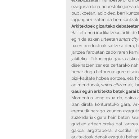
ezaguna dena hobesteko joera dug
publikoetan, adibidez, berrikuntz
lagungarri izaten da berrikuntzak 
Arkitektoek gizarteko debateetan
Bai, eta hori irudikatzeko adibide 
egin da azken urteetan 
smart city
haien produktuak saltze aldera, h
jartzea faroletan zaborraren kami
jakiteko... Teknologia gauza asko
diseinatzen zer eta zertarako nahi
behar dugu helburua: gure diseinu
bizi-kalitate hobea sortzea, eta ho
adimendunak, 
smart citizen-
ak
,  
b
Gaur egun arkitekto batek garai 
Momentua konplexua da, baina at
izan direla konturatuko gara. Ark
eremutik harago zeuden ezagutza 
zuzendariak gara hein baten. Gu
guztien artean oreka bat jartzea
gakoa: argiztapena, akustika, ir
arkitektoak denak ezagutu behar d