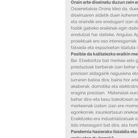
Orain arte diseinatu duzun zein 
Osoenetakoa Orona Ideo da, duen 
diseinuaren aldetik duen koheren
eta oraindik ere eredugarri izan 
fosilik gabeko eraikinak egin dait
eredutzat har daiteke. Angulas A
proiektuak ere oso interesgarriak
fatxada eta espazioetan islatuta 
Posible da kalitatezko eraikin me
Bai. Etxebizitza bat merkea edo ga
prestazioak berberak izan behar di
prezioan aldagairik nagusiena et
lurraren balioa dira; baina hor ar
akaberak, domotika eta elektrot
eragina prezioan.  Materialak eur
behar dira-eta kasu bakoitzean ar
merkeenak izaten; izan ere momen
egonkorrek, iraunkortasun onekoek
Eraikitzeko era industrializatuak
ildo interesgarri bat dira, eta ho
Pandemia hasierako itxialdia eta 
erakusten du horrek?