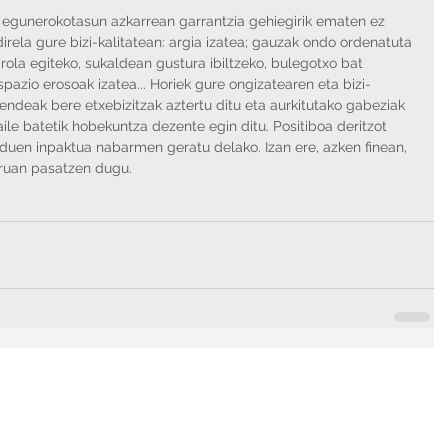
, egunerokotasun azkarrean garrantzia gehiegirik ematen ez 
irela gure bizi-kalitatean: argia izatea; gauzak ondo ordenatuta 
kirola egiteko, sukaldean gustura ibiltzeko, bulegotxo bat 
pazio erosoak izatea... Horiek gure ongizatearen eta bizi-
Jendeak bere etxebizitzak aztertu ditu eta aurkitutako gabeziak 
ile batetik hobekuntza dezente egin ditu. Positiboa deritzot 
an duen inpaktua nabarmen geratu delako. Izan ere, azken finean, 
rruan pasatzen dugu.