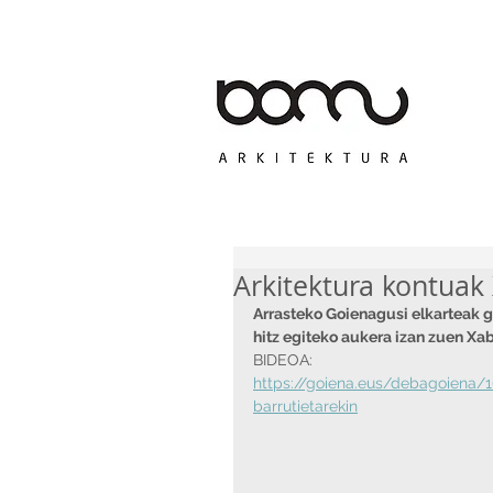
Servicios
Arkitektura kontuak 
Arrasteko Goienagusi elkarteak g
hitz egiteko aukera izan zuen Xab
BIDEOA:
https://goiena.eus/debagoiena/1
barrutietarekin