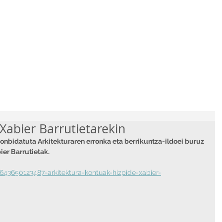
Proyectos
Noticias
Xabier Barrutietarekin
onbidatuta Arkitekturaren erronka eta berrikuntza-ildoei buruz 
ier Barrutietak.
643650123487-arkitektura-kontuak-hizpide-xabier-